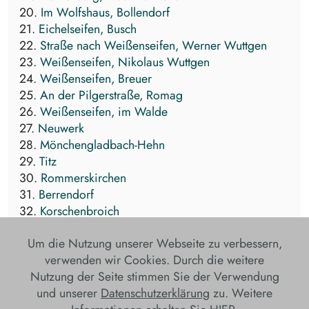
20.
Im Wolfshaus, Bollendorf
21.
Eichelseifen, Busch
22.
Straße nach Weißenseifen, Werner Wuttgen
23.
Weißenseifen, Nikolaus Wuttgen
24.
Weißenseifen, Breuer
25.
An der Pilgerstraße, Romag
26.
Weißenseifen, im Walde
27.
Neuwerk
28.
Mönchengladbach-Hehn
29.
Titz
30.
Rommerskirchen
31.
Berrendorf
32.
Korschenbroich
Um die Nutzung unserer Webseite zu verbessern,
verwenden wir Cookies. Durch die weitere
Nutzung der Seite stimmen Sie der Verwendung
und unserer
Datenschutzerklärung
zu. Weitere
Datenschutz
Impressum